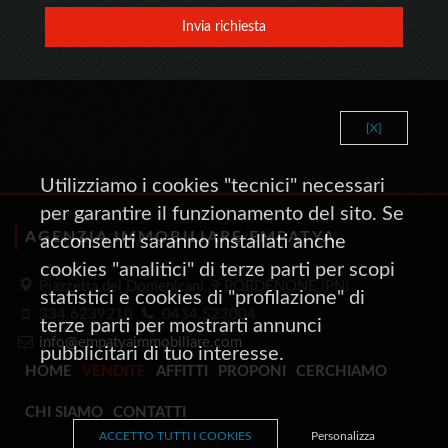
Invia richiesta
[X]
Utilizziamo i cookies "tecnici" necessari
per garantire il funzionamento del sito. Se
AGENZIA IMMOBILIARE EMPATYA
acconsenti saranno installati anche
cookies "analitici" di terze parti per scopi
Piazzetta dei Domenicani, 9 PORDENONE (PN)
statistici e cookies di "profilazione" di
334.6239210
0434.523004
terze parti per mostrarti annunci
info@empatyaimmobiliare.com
pubblicitari di tuo interesse.
HOME
VENDITE
AFFITTI
PROPONI
CERCHIAMO
CHI SIAMO
CONTATTI
ACCETTO TUTTI I COOKIES
Personalizza