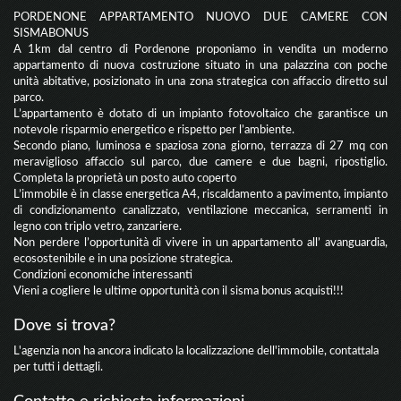
PORDENONE APPARTAMENTO NUOVO DUE CAMERE CON
SISMABONUS
A 1km dal centro di Pordenone proponiamo in vendita un moderno
appartamento di nuova costruzione situato in una palazzina con poche
unità abitative, posizionato in una zona strategica con affaccio diretto sul
parco.
L’appartamento è dotato di un impianto fotovoltaico che garantisce un
notevole risparmio energetico e rispetto per l’ambiente.
Secondo piano, luminosa e spaziosa zona giorno, terrazza di 27 mq con
meraviglioso affaccio sul parco, due camere e due bagni, ripostiglio.
Completa la proprietà un posto auto coperto
L’immobile è in classe energetica A4, riscaldamento a pavimento, impianto
di condizionamento canalizzato, ventilazione meccanica, serramenti in
legno con triplo vetro, zanzariere.
Non perdere l’opportunità di vivere in un appartamento all’ avanguardia,
ecosostenibile e in una posizione strategica.
Condizioni economiche interessanti
Vieni a cogliere le ultime opportunità con il sisma bonus acquisti!!!
Dove si trova?
L'agenzia non ha ancora indicato la localizzazione dell'immobile, contattala
per tutti i dettagli.