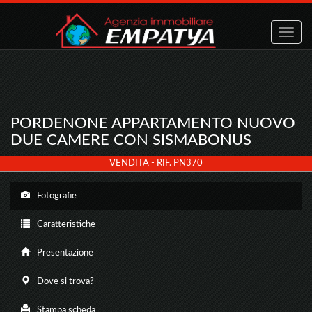
Toggle
naviga
PORDENONE APPARTAMENTO NUOVO
DUE CAMERE CON SISMABONUS
VENDITA - RIF. PN370
Fotografie
Caratteristiche
Presentazione
Dove si trova?
Stampa scheda