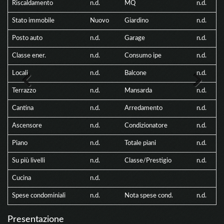
Riscaldamento
n.d.
MQ
n.d.
Stato immobile
Nuovo
Giardino
n.d.
Posto auto
n.d.
Garage
n.d.
Classe ener.
n.d.
Consumo ipe
n.d.
Locali
n.d.
Balcone
n.d.
Terrazzo
n.d.
Mansarda
n.d.
Previous
Next
Cantina
n.d.
Arredamento
n.d.
Ascensore
n.d.
Condizionatore
n.d.
Piano
n.d.
Totale piani
n.d.
Su più livelli
n.d.
Classe/Prestigio
n.d.
Cucina
n.d.
Spese condominiali
n.d.
Nota spese cond.
n.d.
Presentazione