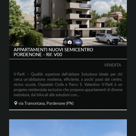
8
APPARTAMENTI NUOVI SEMICENTRO
PORDENONE - Rif. V00
VENDITA
V-ParK – Qualità superiore dell’abitare Soluzione ideale per chi
cerca un’abitazione moderna, efficiente, a pochi passi dal centro,
vicino scuole, Ospedale Civile e Parco S. Valentino V-ParK è un
progetto residenziale esclusivo che propone appartamenti di diverse
metrature, dai bilocali alle soluzioni con...
via Tramontana,
Pordenone
(PN)