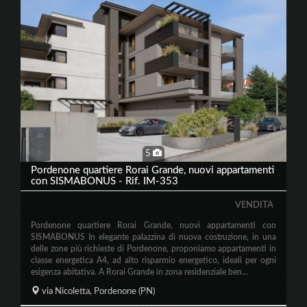
5
Pordenone quartiere Rorai Grande, nuovi appartamenti
con SISMABONUS - Rif. IM-353
VENDITA
Pordenone quartiere Rorai Grande, nuovi appartamenti con
SISMABONUS In elegante palazzina di nuova costruzione, in una
delle zone più richieste di Pordenone, proponiamo appartamenti in
classe energetica A4, ad alto risparmio energetico, ideali per ogni
esigenza abitativa. A Rorai Grande in zona residenziale ben...
via Nicoletta,
Pordenone
(PN)