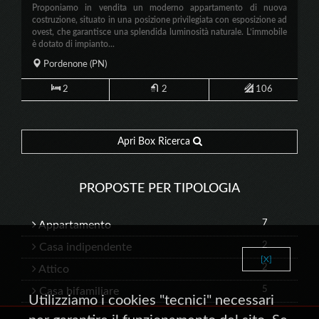
Proponiamo in vendita un moderno appartamento di nuova
costruzione, situato in una posizione privilegiata con esposizione ad
ovest, che garantisce una splendida luminosità naturale. L’immobile
è dotato di impianto...
Pordenone
(PN)
2
2
106
Apri Box Ricerca
PROPOSTE PER TIPOLOGIA
7
Appartamento
2
Casa indipendente
[X]
2
Attico
5
Casa bifamiliare
Utilizziamo i cookies "tecnici" necessari