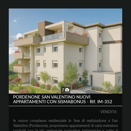
7
PORDENONE SAN VALENTINO NUOVI
APPARTAMENTI CON SISMABONUS - Rif. IM-352
VENDITA
In nuovo complesso residenziale in fase di realizzazione a San
Valentino (Pordenone), proponiamo appartamenti di varia metratura
costruiti con le più aggiornate normative antisismiche e volte al