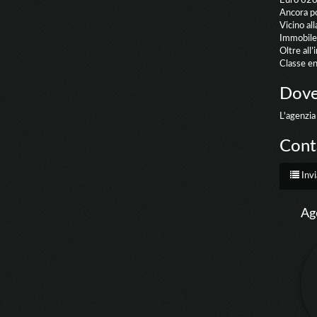
Euro 628
Ancora po
Vicino al
Immobile
Oltre all
Classe e
Dove
L'agenzia 
Conta
Invi
Ag