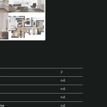
2
n.d.
n.d.
n.d.
ipe
n.d.