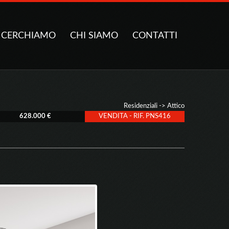
CERCHIAMO
CHI SIAMO
CONTATTI
Residenziali
->
Attico
628.000 €
VENDITA - RIF. PNS416