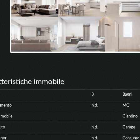
tteristiche immobile
3
Bagni
amento
n.d.
MQ
mmobile
Giardino
uto
n.d.
Garage
ner.
n.d.
Consumo 