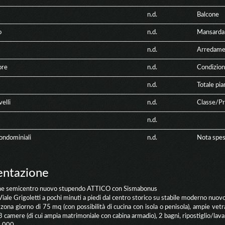
n.d.
Balcone
o
n.d.
Mansarda
n.d.
Arredame
ore
n.d.
Condizion
n.d.
Totale pia
velli
n.d.
Classe/Pr
n.d.
ondominiali
n.d.
Nota spes
entazione
e semicentro nuovo stupendo ATTICO con Sismabonus
Viale Grigoletti a pochi minuti a piedi dal centro storico su stabile moderno nuov
 zona giorno di 75 mq (con possibilità di cucina con isola o penisola), ampie ve
3 camere (di cui ampia matrimoniale con cabina armadio), 2 bagni, ripostiglio/la