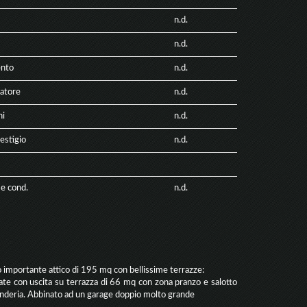
n.d.
n.d.
nto
n.d.
atore
n.d.
ni
n.d.
estigio
n.d.
e cond.
n.d.
o importante attico di 195 mq con bellissime terrazze:
trate con uscita su terrazza di 66 mq con zona pranzo e salotto
vanderia. Abbinato ad un garage doppio molto grande