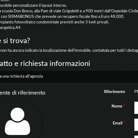
.000.
ssibile personalizzare il layout interno.
la scuola Don Bosco, alla Pam di viale Grigoletti e a 900 metri dall’Ospedale Civile
 con SISMABONUS che prevede un recupero fiscale fino a Euro 48.000.
’impianto fotovoltaico condominiale previsti anche 3 kwh privati.
nergetica A4
 si trova?
non ha ancora indicato la localizzazione dell'immobile, contattala per tutti i dettagl
tto e richiesta informazioni
a una richiesta all'agenzia
Riferimento
P
ente di riferimento
Nome
*
Email
*