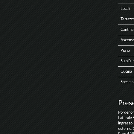
Locali
Terrazz
Cantina
Ascens
Piano
Su più li
Cucina
Spese c
Pres
Pordenon
Laterale 
ingresso,
esterno, 