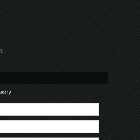
.
i.
NS416