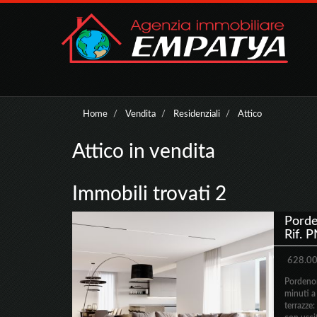
Home
Vendita
Residenziali
Attico
Attico in vendita
Immobili trovati 2
Porde
Rif. 
628.00
Pordeno
minuti a
terrazze