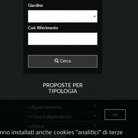
Giardino
Cod. Riferimento
Cerca
PROPOSTE PER
TIPOLOGIA
9
Appartamento
[X]
4
Casa indipendente
2
Attico
no installati anche cookies "analitici" di terze
5
Casa bifamiliare