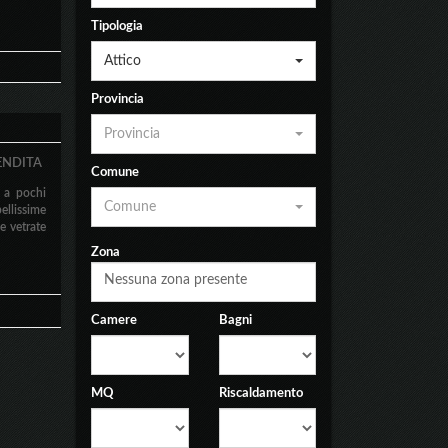
Tipologia
Attico
Provincia
Provincia
ENDITA
Comune
 a pochi
Comune
ellissime
e vetrate
Zona
Nessuna zona presente
Camere
Bagni
MQ
Riscaldamento