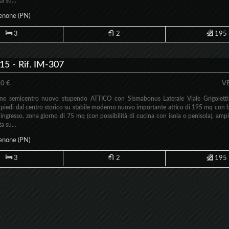
a su...
enone
(PN)
3
2
195
5 - Rif. IM-307
0 €
V
ne semicentro nuovo stupendo ATTICO con Sismabonus Laterale Viale Grigoletti
 piedi dal centro storico su stabile moderno nuovo importante attico di 195 mq con b
: ingresso, zona giorno di 75 mq (con possibilità di cucina con isola o penisola), ampi
a su...
enone
(PN)
3
2
195