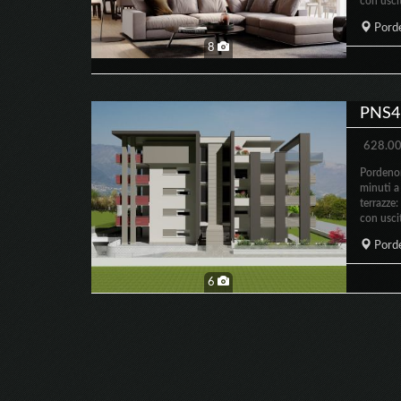
con uscit
Pord
8
PNS41
628.00
Pordeno
minuti a
terrazze
con uscit
Pord
6