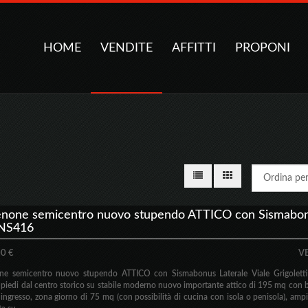
HOME
VENDITE
AFFITTI
PROPONI
none semicentro nuovo stupendo ATTICO con Sismabon
PNS416
0 €
V
ne semicentro nuovo stupendo ATTICO con Sismabonus Laterale Viale Grigoletti
 piedi dal centro storico su stabile moderno nuovo importante attico di 195 mq con b
: ingresso, zona giorno di 75 mq (con possibilità di cucina con isola o penisola), ampi