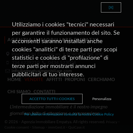
[X]
Utilizziamo i cookies "tecnici" necessari
per garantire il funzionamento del sito. Se
AGENZIA IMMOBILIARE EMPATYA
acconsenti saranno installati anche
cookies "analitici" di terze parti per scopi
Piazzetta dei Domenicani, 9 PORDENONE (PN)
statistici e cookies di "profilazione" di
334.6239210
0434.523004
terze parti per mostrarti annunci
info@empatyaimmobiliare.com
pubblicitari di tuo interesse.
HOME
VENDITE
AFFITTI
PROPONI
CERCHIAMO
CHI SIAMO
CONTATTI
ACCETTO TUTTI I COOKIES
Personalizza
L’intermediazione immobiliare è il nostro impegno
giornaliero fatto di attenzione e comprensione
Per ulteriori informazioni consulta la nostra Cookie Policy
© 2026 - Agenzia Immobiliare Empatya. All rights reserved.
Privacy
-
Cookie consent
-
Sitemap
-
immGest.it
-
QuiCase.it