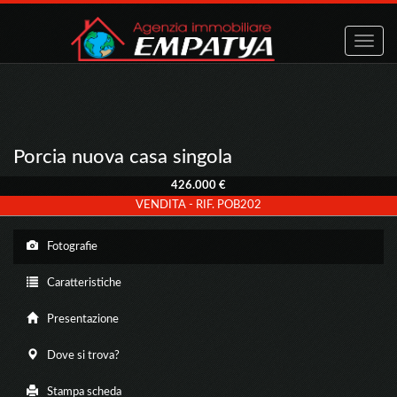
Toggle
naviga
Porcia nuova casa singola
426.000 €
VENDITA - RIF. POB202
Fotografie
Caratteristiche
Presentazione
Dove si trova?
Stampa scheda