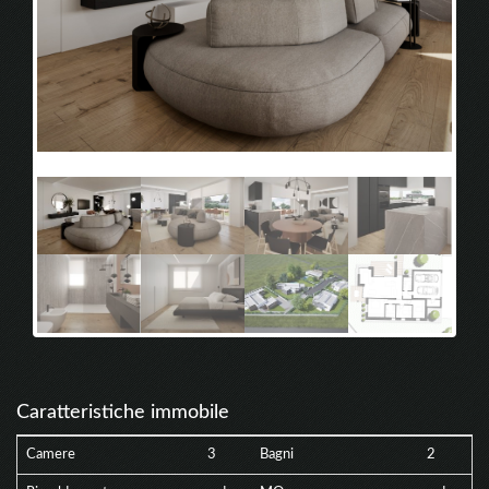
zona giorno
zona 
Caratteristiche immobile
Camere
3
Bagni
2