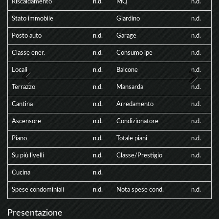
Riscaldamento
n.d.
MQ
n.d.
Stato immobile
Giardino
n.d.
Posto auto
n.d.
Garage
n.d.
Classe ener.
n.d.
Consumo ipe
n.d.
Locali
n.d.
Balcone
n.d.
Terrazzo
n.d.
Mansarda
n.d.
Previous
Next
Cantina
n.d.
Arredamento
n.d.
Ascensore
n.d.
Condizionatore
n.d.
Piano
n.d.
Totale piani
n.d.
Su più livelli
n.d.
Classe/Prestigio
n.d.
Cucina
n.d.
Spese condominiali
n.d.
Nota spese cond.
n.d.
Presentazione