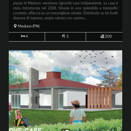
piazza di Meduno vendiamo signorile casa indipendente. La casa è
stata ristrutturata nel 2008. Situata in uno splendido e tranquillo
contesto, affaccia su un meraviglioso uliveto. Distribuita su tre livelli
dispone di ingresso, ampio salotto con camino...
Meduno
(PN)
4
3
200