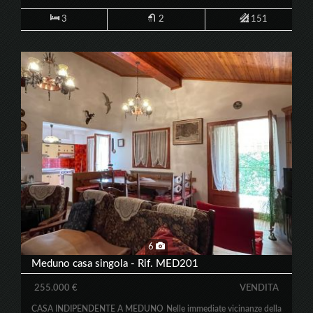
3
2
151
6
Meduno casa singola - Rif. MED201
255.000 €
VENDITA
CASA INDIPENDENTE A MEDUNO Nelle immediate vicinanze della