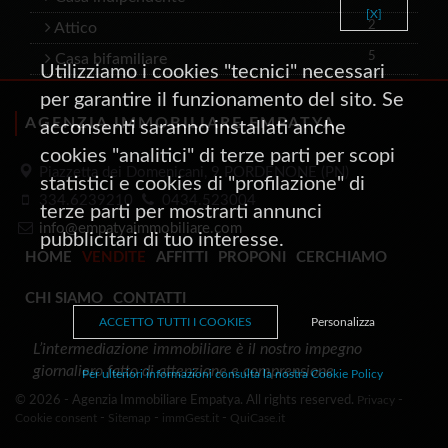
[X]
2
Attico
5
Casa bifamiliare
Utilizziamo i cookies "tecnici" necessari
per garantire il funzionamento del sito. Se
AGENZIA IMMOBILIARE EMPATYA
acconsenti saranno installati anche
cookies "analitici" di terze parti per scopi
Piazzetta dei Domenicani, 9 PORDENONE (PN)
statistici e cookies di "profilazione" di
334.6239210
0434.523004
terze parti per mostrarti annunci
info@empatyaimmobiliare.com
pubblicitari di tuo interesse.
HOME
VENDITE
AFFITTI
PROPONI
CERCHIAMO
CHI SIAMO
CONTATTI
ACCETTO TUTTI I COOKIES
Personalizza
L’intermediazione immobiliare è il nostro impegno
giornaliero fatto di attenzione e comprensione
Per ulteriori informazioni consulta la nostra Cookie Policy
© 2026 - Agenzia Immobiliare Empatya. All rights reserved.
Privacy
-
Cookie consent
-
Sitemap
-
immGest.it
-
QuiCase.it