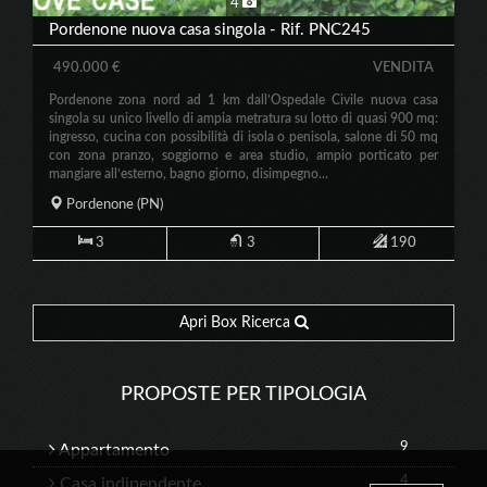
4
Pordenone nuova casa singola - Rif. PNC245
490.000 €
VENDITA
Pordenone zona nord ad 1 km dall’Ospedale Civile nuova casa
singola su unico livello di ampia metratura su lotto di quasi 900 mq:
ingresso, cucina con possibilità di isola o penisola, salone di 50 mq
con zona pranzo, soggiorno e area studio, ampio porticato per
mangiare all’esterno, bagno giorno, disimpegno...
Pordenone
(PN)
3
3
190
Apri Box Ricerca
PROPOSTE PER TIPOLOGIA
9
Appartamento
4
Casa indipendente